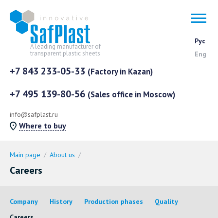
Click to become a dealer
|
Enter
Рус
Дилеры в России
Дилеры за границей
A leading manufacturer of
transparent plastic sheets
Eng
+7 843 233-05-33
Where to buy
(Factory in Kazan)
Москва и МО
Мензелинск
+7 495 139-80-56
(Sales office in Moscow)
Санкт-Петербург
Набережные Челны
Contacts
Казань
Нижний Новгород
info@safplast.ru
Where to buy
Абакан
Новокузнецк
Novattro
Альметьевск
Новосибирск
Main page
About us
Engineering Multiwall polycarbonate
Балаково
Нурлат
Careers
Solid polycarbonate
Балтаси
Омск
PC Profiles and Thermo-washers
Барнаул
Орёл
Company
History
Production phases
Quality
Polycarbonate click pannels
Благовещенск
Оренбург
Careers