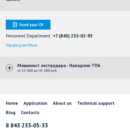
PET sheets
Брянск
Пенза
GPPS sheets
Бугульма
Пермь и Пермский
край
Send your CV
Light Diffusers
Владимир
Петропавловск-
Personnel Department:
+7 (843) 233-02-95
Камчатский
Волгоград
Vacancy on hh.ru
ACTUAL! Bio
Пятигорск
Волжск
Multiwall polycarbonate for greenhouses
Республика Татарстан
Воронеж
Машинист экструдера - Наладчик ТПА
Ростов-на-Дону
Грозный
от 25 000 до 45 000 руб.
Rational
Самара
Дзержинск
Multiwall polycarbonate light-weight
Саратов
Екатеринбург
Симферополь
Елабуга
Home
Application
About us
Technical support
Ставрополь
Ижевск
Application
Blog
Contacts
Тверь и Тверская
Иркутск
8 843 233-05-33
Construction
область