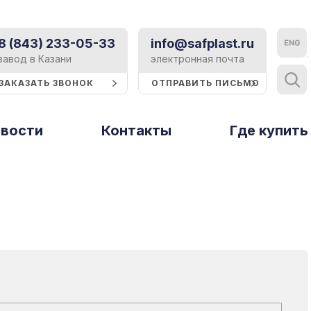
8 (843) 233-05-33
info@safplast.ru
Контакты
завод в Казани
электронная почта
ЗАКАЗАТЬ ЗВОНОК
ОТПРАВИТЬ ПИСЬМО
Блог
вости
Контакты
Тверь и Тверская область
Где купить
Статьи
ы
Рассеиватели
Профили и
Тольятти
Событие
стирола
термошайбы
Томск
Реклама
Тюмень
Строительство
Ульяновск
Техподдержка
Уфа
Хабаровск
Сертификаты
Ципья
Презентации и буклеты