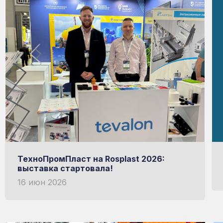
мой Рациональный
ИЗГОТОВЛЕН НА ИТАЛЬЯНСКОМ ОБ
НЕМЕЦКАЯ УФ-ЗАЩИТА
Узнать больше о RATIONAL
ТехноПромПласт на Rosplast 2026:
выставка стартовала!
16 июн 2026