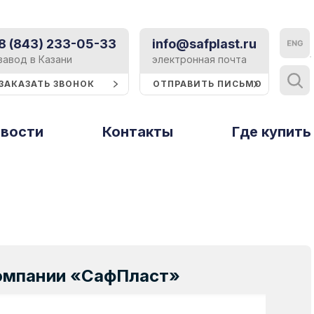
8 (843) 233-05-33
info@safplast.ru
Контакты
завод в Казани
электронная почта
ЗАКАЗАТЬ ЗВОНОК
ОТПРАВИТЬ ПИСЬМО
Блог
вости
Контакты
Тверь и Тверская область
Где купить
Статьи
ы
Рассеиватели
Профили и
Тольятти
Событие
стирола
термошайбы
Томск
Реклама
Тюмень
Строительство
Ульяновск
Техподдержка
Уфа
компании «СафПласт»
Хабаровск
Сертификаты
Ципья
Презентации и буклеты