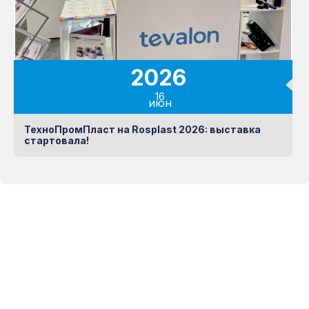
2026
16
июн
ТехноПромПласт на Rosplast 2026: выставка
стартовала!