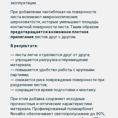
Применение
эксплуатации.
Иркутск
Тверь и Тверская
Строительство
При добавлении «антиблока» на поверхности
область
Калининград
листа возникают микроскопические
Сельское хозяйство
шероховатости, которые уменьшают площадь
Тольятти
Калуга и
контактной поверхности листа. Таким образом
Калужская область
Реклама, мебель, интерьер
Томск
предотвращается возможное плотное
Кемерово
прилегание
листов друг с другом.
Светотехника
Тюмень
Киров и Кировская
В результате:
ПО ПРИМЕНЕНИЮ
Знаковые объекты
Ульяновск
область
— листы легче отделяются друг от друга;
Уфа
Комсомольск-на-
— упрощается разгрузка и перемещение
Амуре
Компания
материала;
Хабаровск
— повышается удобство работы с крупными
Краснодар
партиями;
О компании
Строительство
Реклама,
Светотехника
Сельское
Ципья
— снижается риск повреждения поверхности при
мебель и
Красноярск
хозяйство
разделении листов;
История
Чебоксары
дизайн
— сокращается время подготовки к монтажу.
Кукмор
Производство
Челябинск
При этом добавка сохраняет исходные
Курган
Качество
прочностные и оптические характеристики
Чистополь
материала. Профилированный поликарбонат
Курск
Вакансии
Novattro обеспечивает светопропускание до 90%,
Чита