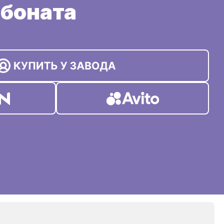
боната
Инструкции по монтажу
Чебоксары
ай
Готовые решения
Челябинск
 с
атский
Книга
Чистополь
Чита
рам
н
Южно-Сахалинск
Якутск
Ярославль
Сельское хозяйство
онат
 —