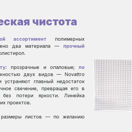
мой Рациональный
еская чистота
ой ассортимент
полимерных
ИЗГОТОВЛЕН НА ИТА
влено два материала —
прочный
олистирол.
НЕМЕЦКАЯ УФ-ЗАЩИТ
ту
: прозрачные и опаловые;
по
Узнать больше о RATIONAL
хностью двух видов — Novattro
и устраняют главный недостаток
чное свечение, превращая его в
 без потери яркости. Линейка
их проектов.
, размеры листов — по желанию