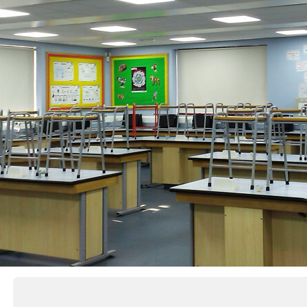
ПО ПРИМЕНЕНИЮ
Благовещенск
Краснода
Продукция АКТУАЛЬ! Bio
Брянск
Краснояр
О
Сотовый поликарбонат для теплиц
П
Бугульма
Кукмор
о
с
Владимир
Курган
с
Продукция Поликарбонат
О
Волгоград
Курск
Казанский
Волжск
Магнитог
Сотовый поликарбонат для частного
строительства
Воронеж
Майма
Строительство
Реклама,
Грозный
Марий Эл
Дзержинск
Махачкал
Екатеринбург
Мензелин