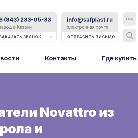
8 (843) 233-05-33
info@safplast.ru
Контакты
завод в Казани
электронная почта
ЗАКАЗАТЬ ЗВОНОК
ОТПРАВИТЬ ПИСЬМО
Блог
вости
Контакты
Где купить
Статьи
Тверь и Тверская область
ы
Событие
Рассеиватели
Тольятти
Профили и
стирола
термошайбы
Реклама
Томск
Строительство
Тюмень
Ульяновск
атели Novattro из
Техподдержка
Уфа
Сертификаты
Хабаровск
рола и
Презентации и буклеты
Ципья