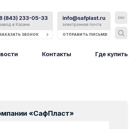
8 (843) 233-05-33
info@safplast.ru
Контакты
завод в Казани
электронная почта
ЗАКАЗАТЬ ЗВОНОК
ОТПРАВИТЬ ПИСЬМО
Блог
вости
Контакты
Тверь и Тверская область
Где купить
Статьи
ы
Рассеиватели
Профили и
Тольятти
Событие
стирола
термошайбы
Томск
Реклама
Тюмень
Строительство
Ульяновск
Техподдержка
Уфа
компании «СафПласт»
Хабаровск
Сертификаты
Ципья
Презентации и буклеты