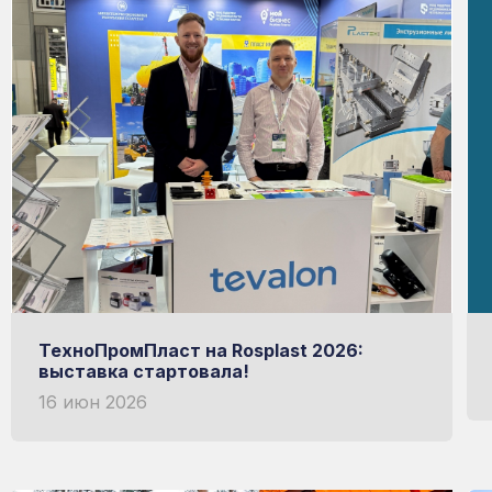
мой Рациональный
ИЗГОТОВЛЕН НА ИТАЛЬЯНСКОМ ОБ
НЕМЕЦКАЯ УФ-ЗАЩИТА
Узнать больше о RATIONAL
ТехноПромПласт на Rosplast 2026:
выставка стартовала!
16 июн 2026