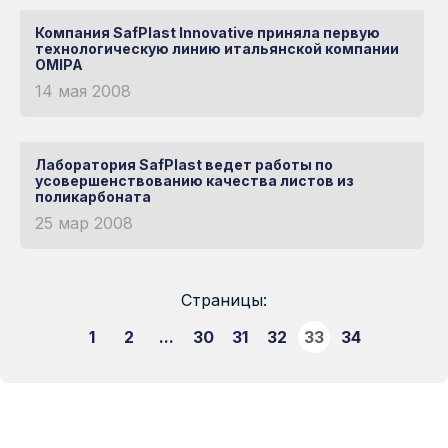
Хороший
Магнитогорск
Прислать анкету
Южно-Сахалинск
Компания SafPlast Innovative приняла первую
Майма
поликарбона
технологическую линию итальянской компании
Якутск
OMIPA
Марий Эл
по
14 мая 2008
Ярославль
Блог
Махачкала
доступной
Статьи
Лаборатория SafPlast ведет работы по
Событие
цене —
усовершенствованию качества листов из
поликарбоната
Реклама
мой
25 мар 2008
Строительство
Рациональны
Страницы:
Техподдержка
выбор
1
2
...
30
31
32
33
34
Сертификаты
ИЗГОТОВЛЕН НА
Презентации и буклеты
ИТАЛЬЯНСКОМ
Инструкции по монтажу
ОБОРУДОВАНИИ