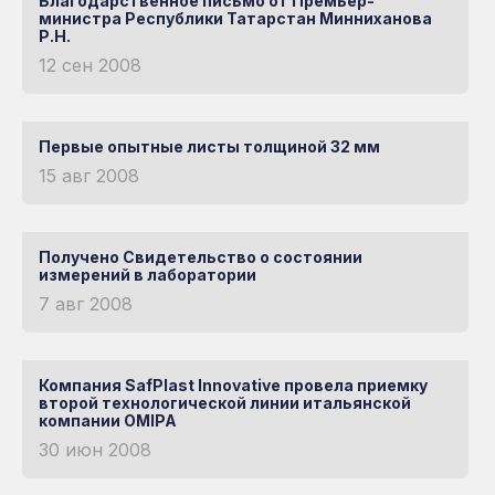
Применение
Благодарственное письмо от Премьер-
Иркутск
министра Республики Татарстан Минниханова
Р.Н.
Тверь и Тверская
Строительство
область
Калининград
12 сен 2008
Сельское хозяйство
Тольятти
Калуга и
Калужская область
Реклама, мебель, интерьер
Томск
Первые опытные листы толщиной 32 мм
Кемерово
Светотехника
Тюмень
15 авг 2008
Киров и Кировская
ПО ПРИМЕНЕНИЮ
Знаковые объекты
Ульяновск
область
Уфа
Комсомольск-на-
Получено Свидетельство о состоянии
Амуре
Компания
измерений в лаборатории
Хабаровск
7 авг 2008
Краснодар
О компании
Строительство
Реклама,
Светотехника
Сельское
Ципья
мебель и
Красноярск
хозяйство
История
Чебоксары
дизайн
Кукмор
Компания SafPlast Innovative провела приемку
Производство
второй технологической линии итальянской
Челябинск
компании OMIPA
Курган
Качество
Чистополь
30 июн 2008
Курск
Вакансии
Чита