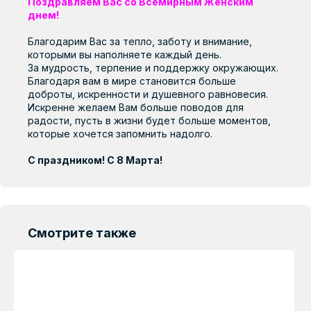
Применение
Поздравляем Вас со Всемирным Женским
Иркутск
днем!
Тверь и Тверская
Строительство
область
Калининград
Благодарим Вас за тепло, заботу и внимание,
Сельское хозяйство
которыми вы наполняете каждый день.
Тольятти
Калуга и
За мудрость, терпение и поддержку окружающих.
Калужская область
Реклама, мебель, интерьер
Благодаря вам в мире становится больше
Томск
доброты, искренности и душевного равновесия.
Кемерово
Светотехника
Искренне желаем Вам больше поводов для
Тюмень
радости, пусть в жизни будет больше моментов,
Киров и Кировская
ПО ПРИМЕНЕНИЮ
Знаковые объекты
Ульяновск
область
которые хочется запомнить надолго.
Уфа
Комсомольск-на-
С праздником! С 8 Марта!
Амуре
Компания
Хабаровск
Краснодар
О компании
Строительство
Реклама,
Светотехника
Сельское
Ципья
мебель и
Красноярск
хозяйство
История
Чебоксары
дизайн
Смотрите также
Кукмор
Производство
Челябинск
Курган
Качество
Чистополь
Курск
Вакансии
Чита