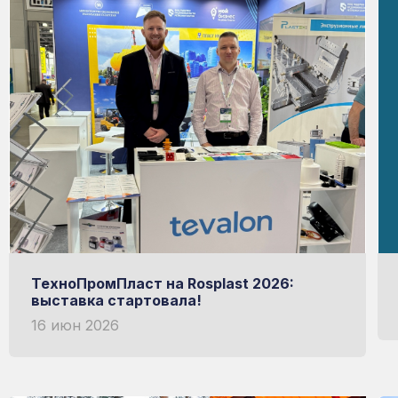
мой Рациональный
ИЗГОТОВЛЕН НА ИТАЛЬЯНСКОМ ОБ
НЕМЕЦКАЯ УФ-ЗАЩИТА
Узнать больше о RATIONAL
ТехноПромПласт на Rosplast 2026:
выставка стартовала!
16 июн 2026