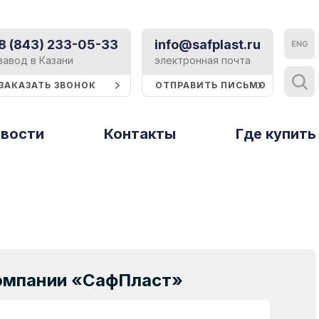
8 (843) 233-05-33
info@safplast.ru
Контакты
завод в Казани
электронная почта
ЗАКАЗАТЬ ЗВОНОК
ОТПРАВИТЬ ПИСЬМО
Блог
вости
Контакты
Тверь и Тверская область
Где купить
Статьи
ы
Рассеиватели
Профили и
Тольятти
Событие
стирола
термошайбы
Томск
Реклама
Тюмень
Строительство
Ульяновск
Техподдержка
Уфа
компании «СафПласт»
Хабаровск
Сертификаты
Ципья
Презентации и буклеты