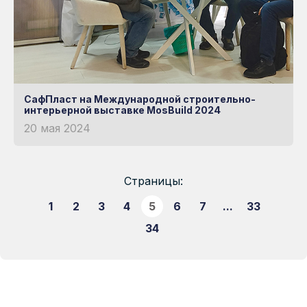
СафПласт на Международной строительно-
интерьерной выставке MosBuild 2024
20 мая 2024
Страницы:
1
2
3
4
5
6
7
...
33
34