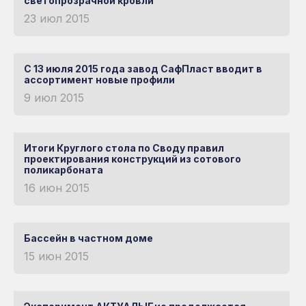
Применение
светопрозрачной кровли
Иркутск
23 июл 2015
Тверь и Тверская
Строительство
область
Калининград
Сельское хозяйство
Тольятти
Калуга и
С 13 июля 2015 года завод СафПласт вводит в
Калужская область
Реклама, мебель, интерьер
ассортимент новые профили
Томск
Кемерово
9 июл 2015
Светотехника
Тюмень
Киров и Кировская
ПО ПРИМЕНЕНИЮ
Знаковые объекты
Ульяновск
область
Итоги Круглого стола по Своду правил
Уфа
Комсомольск-на-
проектирования конструкций из сотового
Амуре
Компания
поликарбоната
Хабаровск
16 июн 2015
Краснодар
О компании
Строительство
Реклама,
Светотехника
Сельское
Ципья
мебель и
Красноярск
хозяйство
История
Чебоксары
дизайн
Кукмор
Бассейн в частном доме
Производство
Челябинск
15 июн 2015
Курган
Качество
Чистополь
Курск
Вакансии
Чита