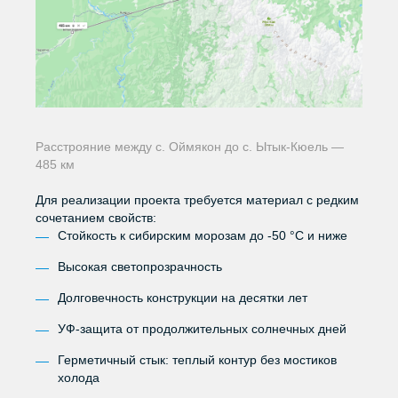
Хороший
Магнитогорск
Прислать анкету
Южно-Сахалинск
Майма
поликарбона
Якутск
Марий Эл
по
Ярославль
Блог
Махачкала
доступной
Статьи
Расстрояние между с. Оймякон до с. Ытык-Кюель —
Событие
цене —
485 км
Реклама
мой
Для реализации проекта требуется материал с редким
Строительство
сочетанием свойств:
Рациональны
Стойкость к сибирским морозам до -50 °C и ниже
Высокая светопрозрачность
Техподдержка
выбор
Долговечность конструкции на десятки лет
Сертификаты
УФ-защита от продолжительных солнечных дней
ИЗГОТОВЛЕН НА
Презентации и буклеты
ИТАЛЬЯНСКОМ
Герметичный стык: теплый контур без мостиков
Инструкции по монтажу
ОБОРУДОВАНИИ
холода