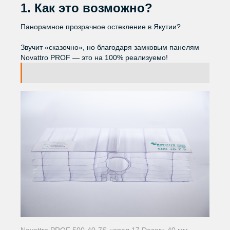
Готовые решения
1. Как это возможно?
НЕМЕЦКАЯ УФ-
ЗАЩИТА
Книга
Панорамное прозрачное остекление в Якутии?
Звучит «сказочно», но благодаря замковым панелям
Узнать больше о RATIONA
Novattro PROF — это на 100% реализуемо!
Novattro PROF 500-40-7S «опал 17 Decor» 40 мм