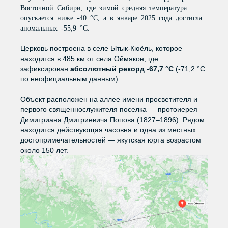
Применение
Восточной Сибири, где зимой средняя температура
Иркутск
Тверь и Тверская
опускается ниже -40 °C, а в январе 2025 года достигла
Строительство
область
Калининград
аномальных -55,9 °C.
Сельское хозяйство
Тольятти
Калуга и
Церковь построена в селе Ытык-Кюёль, которое
Калужская область
Реклама, мебель, интерьер
находится в 485 км от села Оймякон, где
Томск
зафиксирован
абсолютный рекорд -67,7 °C
(-71,2 °C
Кемерово
Светотехника
Тюмень
по неофициальным данным).
Киров и Кировская
ПО ПРИМЕНЕНИЮ
Знаковые объекты
Ульяновск
область
Объект расположен на аллее имени просветителя и
первого священнослужителя поселка — протоиерея
Уфа
Комсомольск-на-
Димитриана Дмитриевича Попова (1827–1896). Рядом
Амуре
Компания
находится действующая часовня и одна из местных
Хабаровск
достопримечательностей — якутская юрта возрастом
Краснодар
О компании
Строительство
Реклама,
Светотехника
Сельское
Ципья
около 150 лет.
мебель и
Красноярск
хозяйство
История
Чебоксары
дизайн
Кукмор
Производство
Челябинск
Курган
Качество
Чистополь
Курск
Вакансии
Чита