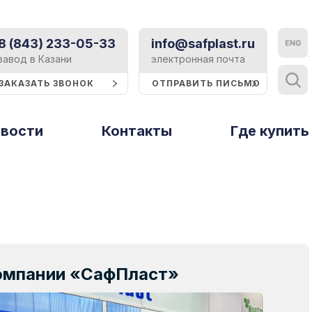
8 (843) 233-05-33
info@safplast.ru
Контакты
завод в Казани
электронная почта
ЗАКАЗАТЬ ЗВОНОК
ОТПРАВИТЬ ПИСЬМО
Блог
вости
Контакты
Тверь и Тверская область
Где купить
Статьи
ы
Рассеиватели
Профили и
Тольятти
Событие
стирола
термошайбы
Томск
Реклама
Тюмень
Строительство
Ульяновск
Техподдержка
Уфа
компании «СафПласт»
Хабаровск
Сертификаты
Ципья
Презентации и буклеты