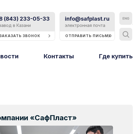
8 (843) 233-05-33
info@safplast.ru
Контакты
завод в Казани
электронная почта
ЗАКАЗАТЬ ЗВОНОК
ОТПРАВИТЬ ПИСЬМО
Блог
вости
Контакты
Тверь и Тверская область
Где купить
Статьи
ы
Рассеиватели
Профили и
Тольятти
Событие
стирола
термошайбы
Томск
Реклама
Тюмень
Строительство
Ульяновск
Техподдержка
Уфа
компании «СафПласт»
Хабаровск
Сертификаты
Ципья
Презентации и буклеты