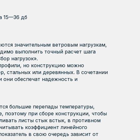
мой Рациональный
а 15—36 дб
ИЗГОТОВЛЕН НА ИТАЛЬЯНСКОМ ОБ
НЕМЕЦКАЯ УФ-ЗАЩИТА
аются значительным ветровым нагрузкам,
Узнать больше о RATIONAL
одимо выполнить точный расчет шага
Сбор нагрузок».
профили, но конструкцию можно
р, стальных или деревянных. В сочетании
 они обеспечат надежность и
тся большие перепады температуры,
е, поэтому при сборе конструкции, чтобы
ливать листы стык встык, в противном
учитывать коэффициент линейного
показатель в свою очередь зависит от