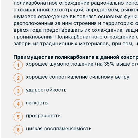
поликарбонатное ограждение рационально испо
П
Благовещенск
Краснода
о
Продукция АКТУАЛЬ! Bio
с оживленной автострадой, аэродромом, рынком
п
Брянск
шумовое ограждение выполняет основные функц
Краснояр
п
Сотовый поликарбонат для теплиц
расположенные за ним строения и территорию о
Бугульма
Кукмор
время года предотвращать их охлаждение, защ
проникновения. Поликарбонатного ограждение с
Владимир
Курган
Продукция Поликарбонат
заборы из традиционных материалов, при том, ч
Волгоград
Курск
Казанский
Преимущества поликарбоната в данной констр
Волжск
Магнитог
Сотовый поликарбонат для частного
хорошее шумопоглощение (на 35% выше ст
строительства
Воронеж
Майма
Строительство
Реклама, м
хорошее сопротивление сильному ветру
Грозный
Марий Эл
ударостойкость
Дзержинск
Махачкал
Екатеринбург
легкость
Мензелин
прозрачность
низкая воспламеняемость