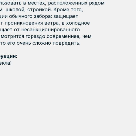
льзовать в местах, расположенных рядом
олитикой обработки персональных данных
, даете
согласие на
р
Пенза
История
бработку персональных данных
компании ООО «СафПласт» соглас
, школой, стройкой. Кроме того,
олитике обработки персональных данных, и даете
согласие на
ии обычного забора: защищает
ск
Пермь и Пермский кр
Производство
ередачу персональных данных
официальным дилерам ООО «СафПла
т проникновения ветра, в холодное
Петропавловск-Камч
Качество
ищает от несанкционированного
мотрится гораздо современнее, чем
Пятигорск
Вакансии
то его очень сложно повредить.
Республика Татарста
Прислать анкету
укции:
орск
Ростов-на-Дону
екла)
Самара
ебель и дизайн
Светотехника
Саратов
а
Симферополь
ск
Ставрополь
Хороший поликарб
по доступной цене