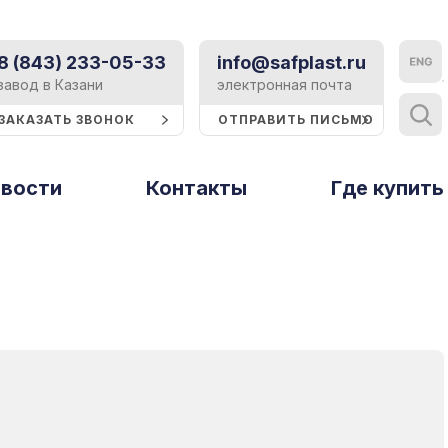
8 (843) 233-05-33
info@safplast.ru
Контакты
завод в Казани
электронная почта
ЗАКАЗАТЬ ЗВОНОК
ОТПРАВИТЬ ПИСЬМО
Блог
вости
Контакты
Тверь и Тверская область
Где купить
Статьи
ы
Рассеиватели
Профили и
Тольятти
Событие
стирола
термошайбы
Томск
Реклама
Тюмень
Строительство
Ульяновск
Техподдержка
Уфа
Хабаровск
Сертификаты
Ципья
Презентации и буклеты