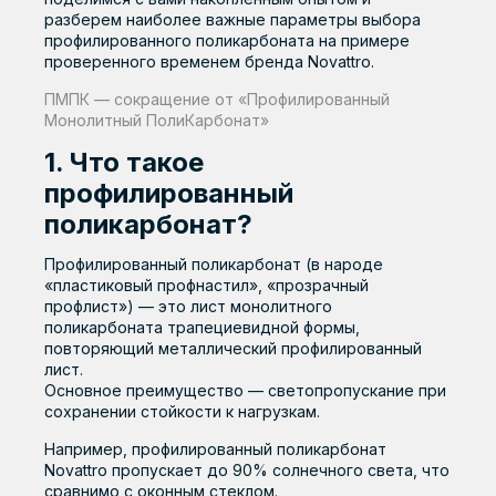
Применение
Иркутск
разберем наиболее важные параметры выбора
Тверь и Тверская
профилированного поликарбоната на примере
Строительство
область
Калининград
проверенного временем бренда Novattro.
Сельское хозяйство
Тольятти
Калуга и
ПМПК — сокращение от «Профилированный
Калужская область
Монолитный ПолиКарбонат»
Реклама, мебель, интерьер
Томск
Кемерово
1. Что такое
Светотехника
Тюмень
профилированный
Киров и Кировская
ПО ПРИМЕНЕНИЮ
Знаковые объекты
Ульяновск
область
поликарбонат?
Уфа
Комсомольск-на-
Профилированный поликарбонат (в народе
Амуре
Компания
«пластиковый профнастил», «прозрачный
Хабаровск
профлист») — это лист монолитного
Краснодар
О компании
Строительство
Реклама,
Светотехника
Сельское
Ципья
поликарбоната трапециевидной формы,
мебель и
Красноярск
хозяйство
повторяющий металлический профилированный
История
Чебоксары
дизайн
лист.
Кукмор
Основное преимущество — светопропускание при
Производство
Челябинск
сохранении стойкости к нагрузкам.
Курган
Качество
Чистополь
Например, профилированный поликарбонат
Курск
Novattro пропускает до 90% солнечного света, что
Вакансии
Чита
сравнимо с оконным стеклом.