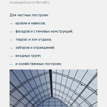
Готовые решения
поликарбоната Novattro
НЕМЕЦКАЯ УФ-
ЗАЩИТА
Книга
Для частных построек:
кровли и навесов;
Узнать больше о RATIONA
фасадов и стеновых конструкций;
террас и зон отдыха;
заборов и ограждений;
входных групп;
и хозяйственных построек;